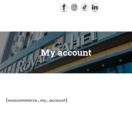
Hôtel Royal
My account
Sahel
[woocommerce_my_account]