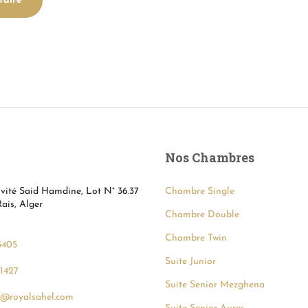
Nos Chambres
vité Said Hamdine, Lot N° 36.37
Chambre Single
ais, Alger
Chambre Double
Chambre Twin
5405
Suite Junior
1427
Suite Senior Mezghena
n@royalsahel.com