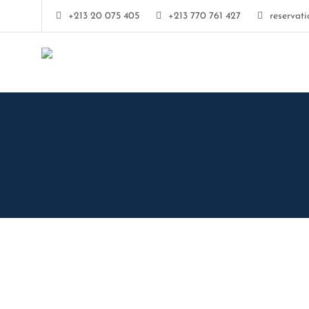
+213 20 075 405
+213 770 761 427
reservat
Hôtel Royal
Sahel