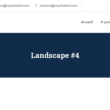
ion@royalsahel.com
contact@royalsahel.com
Accueil
A pr
Landscape #4